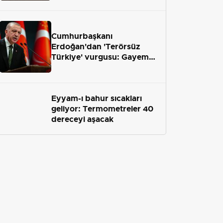
geliyor
Cumhurbaşkanı
Erdoğan'dan 'Terörsüz
Türkiye' vurgusu: Gayemiz
terör engelini aradan çekip
almaktır
Eyyam-ı bahur sıcakları
geliyor: Termometreler 40
dereceyi aşacak