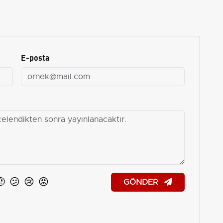
E-posta
🤨
😕
😢
😡
GÖNDER