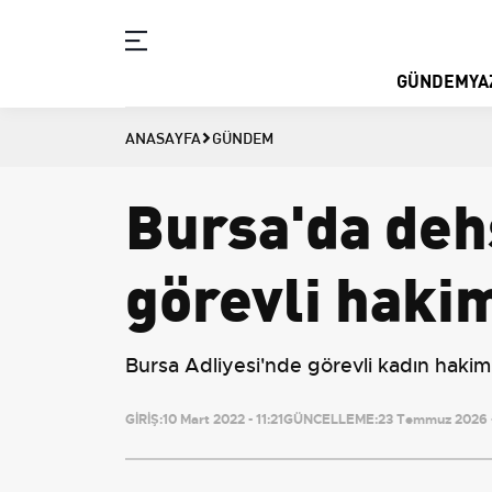
GÜNDEM
YA
ANASAYFA
GÜNDEM
Bursa'da deh
görevli hakim
Bursa Adliyesi'nde görevli kadın hakim 
GİRİŞ:
10 Mart 2022 - 11:21
GÜNCELLEME:
23 Temmuz 2026 -