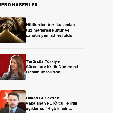
REND HABERLER
Hititlerden beri kullanılan
tuz mağarası kültür ve
sanatın yeni adresi oldu
Terörsüz Türkiye
Sürecinde Kritik Dönemeç!
Öcalan İmralı'dan
Çıkamayacak mı?
Bakan Gürlek'ten
yakalanan FETÖ'cü ile ilgili
açıklama: "Hiçbir hain