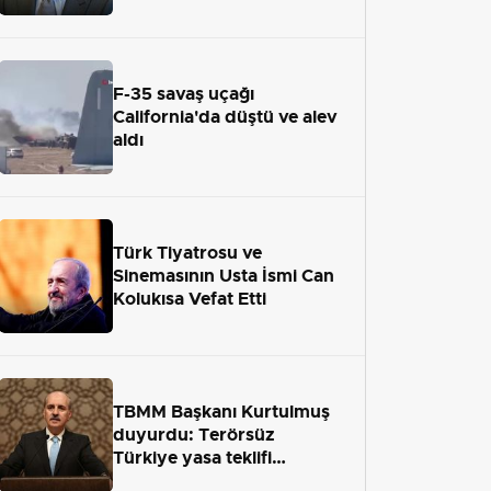
adaletten kaçamayacak"
F-35 savaş uçağı
California'da düştü ve alev
aldı
Türk Tiyatrosu ve
Sinemasının Usta İsmi Can
Kolukısa Vefat Etti
TBMM Başkanı Kurtulmuş
duyurdu: Terörsüz
Türkiye yasa teklifi
önümüzdeki hafta Meclis'e