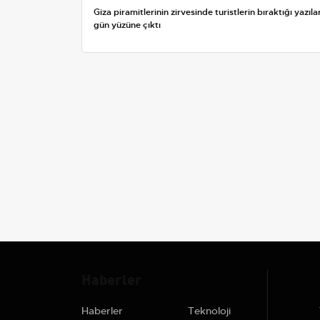
Giza piramitlerinin zirvesinde turistlerin bıraktığı yazıla
gün yüzüne çıktı
Haberler
Haberler
Teknoloji