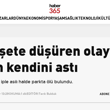
ZARLAR
DÜNYA
EKONOMI
SPOR
YAŞAM
SAĞLIK
TEKNOLOJI
KÜLTÜ
şete düşüren olay
 kendini astı
iple asılı halde parkta ölü bulundu.
ABONE
 13:29
OKUMA:
1 dk
EDİTÖR:
Tarık Bulduk