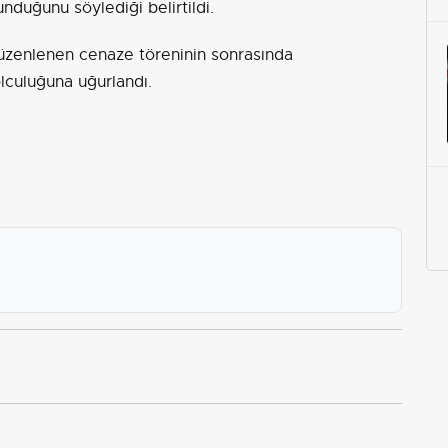
unduğunu söylediği belirtildi.
zenlenen cenaze töreninin sonrasında
olculuğuna uğurlandı.