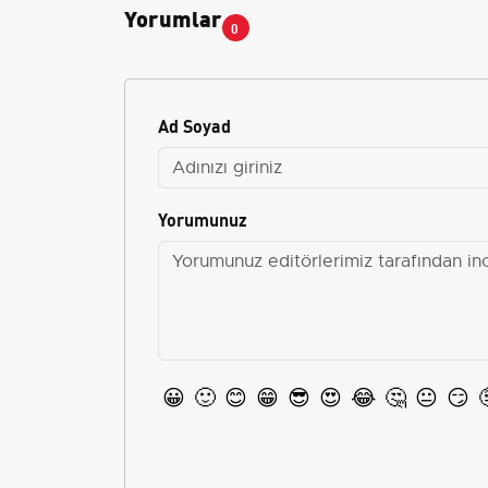
Yorumlar
0
Ad Soyad
Yorumunuz
😀
🙂
😊
😁
😎
😍
😂
🤔
😐
😏