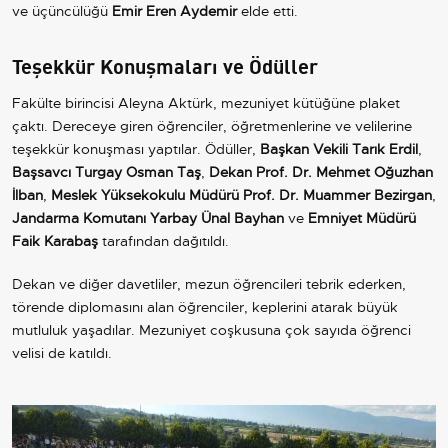
ve üçüncülüğü
Emir Eren Aydemir
elde etti.
Teşekkür Konuşmaları ve Ödüller
Fakülte birincisi Aleyna Aktürk, mezuniyet kütüğüne plaket
çaktı. Dereceye giren öğrenciler, öğretmenlerine ve velilerine
teşekkür konuşması yaptılar. Ödüller,
Başkan Vekili Tarık Erdil
,
Başsavcı Turgay Osman Taş
,
Dekan Prof. Dr. Mehmet Oğuzhan
İlban
,
Meslek Yüksekokulu Müdürü Prof. Dr. Muammer Bezirgan
,
Jandarma Komutanı Yarbay Ünal Bayhan
ve
Emniyet Müdürü
Faik Karabaş
tarafından dağıtıldı.
Dekan ve diğer davetliler, mezun öğrencileri tebrik ederken,
törende diplomasını alan öğrenciler, keplerini atarak büyük
mutluluk yaşadılar. Mezuniyet coşkusuna çok sayıda öğrenci
velisi de katıldı.