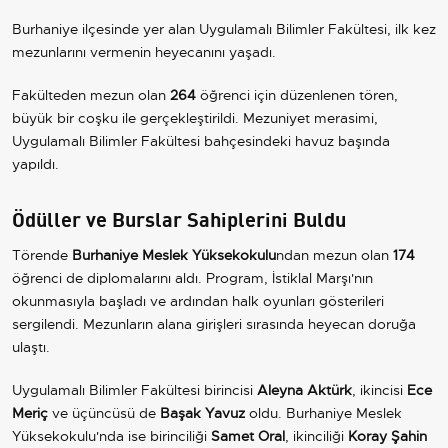
Burhaniye ilçesinde yer alan Uygulamalı Bilimler Fakültesi, ilk kez
mezunlarını vermenin heyecanını yaşadı.
Fakülteden mezun olan
264
öğrenci için düzenlenen tören,
büyük bir coşku ile gerçekleştirildi. Mezuniyet merasimi,
Uygulamalı Bilimler Fakültesi bahçesindeki havuz başında
yapıldı.
Ödüller ve Burslar Sahiplerini Buldu
Törende
Burhaniye Meslek Yüksekokulu
ndan mezun olan
174
öğrenci de diplomalarını aldı. Program, İstiklal Marşı'nın
okunmasıyla başladı ve ardından halk oyunları gösterileri
sergilendi. Mezunların alana girişleri sırasında heyecan doruğa
ulaştı.
Uygulamalı Bilimler Fakültesi birincisi
Aleyna Aktürk
, ikincisi
Ece
Meriç
ve üçüncüsü de
Başak Yavuz
oldu. Burhaniye Meslek
Yüksekokulu'nda ise birinciliği
Samet Oral
, ikinciliği
Koray Şahin