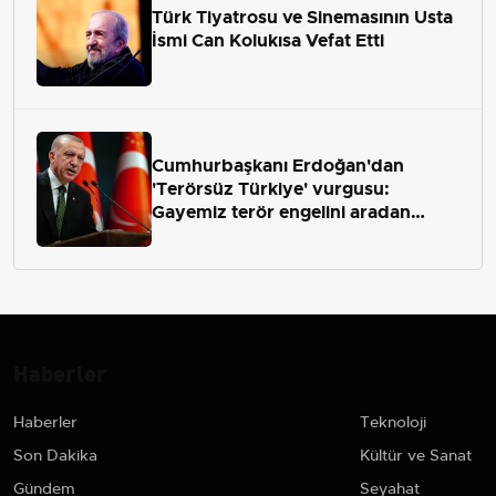
Türk Tiyatrosu ve Sinemasının Usta
İsmi Can Kolukısa Vefat Etti
Cumhurbaşkanı Erdoğan'dan
'Terörsüz Türkiye' vurgusu:
Gayemiz terör engelini aradan
çekip almaktır
Haberler
Haberler
Teknoloji
Son Dakika
Kültür ve Sanat
Gündem
Seyahat