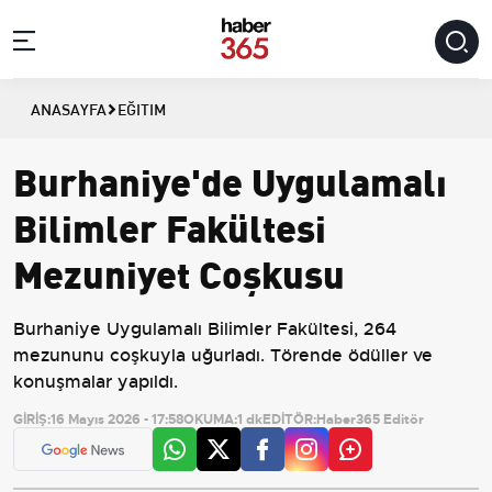
ANASAYFA
EĞITIM
Burhaniye'de Uygulamalı
Bilimler Fakültesi
Mezuniyet Coşkusu
Burhaniye Uygulamalı Bilimler Fakültesi, 264
mezununu coşkuyla uğurladı. Törende ödüller ve
konuşmalar yapıldı.
GİRİŞ:
16 Mayıs 2026 - 17:58
OKUMA:
1 dk
EDİTÖR:
Haber365 Editör