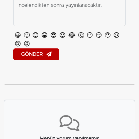
😀
🙂
😊
😁
😎
😍
😂
🤔
😐
😏
🤨
😕
😢
😡
GÖNDER
Henüz yorum yapılmamış