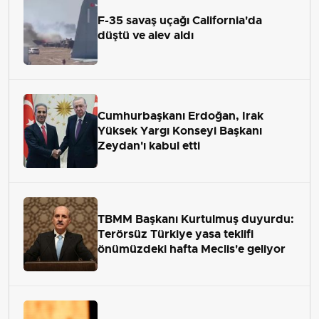
F-35 savaş uçağı California'da
düştü ve alev aldı
Cumhurbaşkanı Erdoğan, Irak
Yüksek Yargı Konseyi Başkanı
Zeydan'ı kabul etti
TBMM Başkanı Kurtulmuş duyurdu:
Terörsüz Türkiye yasa teklifi
önümüzdeki hafta Meclis'e geliyor