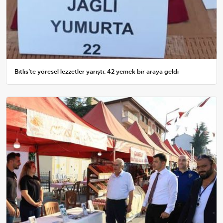
Bitlis’te yöresel lezzetler yarıştı: 42 yemek bir araya geldi