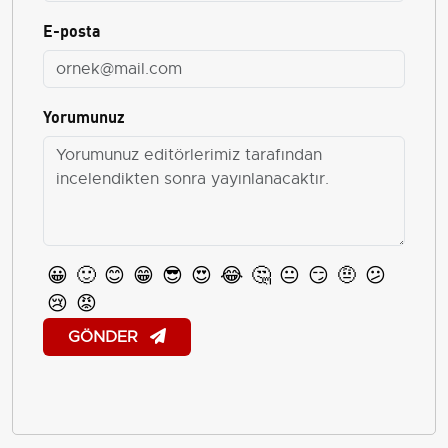
E-posta
Yorumunuz
😀
🙂
😊
😁
😎
😍
😂
🤔
😐
😏
🤨
😕
😢
😡
GÖNDER