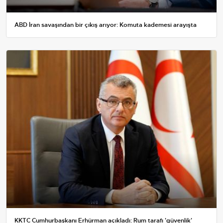
ABD İran savaşından bir çıkış arıyor: Komuta kademesi arayışta
KKTC Cumhurbaşkanı Erhürman açıkladı: Rum tarafı 'güvenlik'