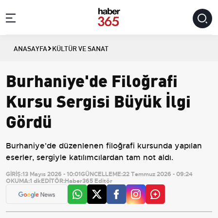
ANASAYFA
KÜLTÜR VE SANAT
Burhaniye'de Filoğrafi
Kursu Sergisi Büyük İlgi
Gördü
Burhaniye'de düzenlenen filoğrafi kursunda yapılan
eserler, sergiyle katılımcılardan tam not aldı.
GİRİŞ:
13 Mayıs 2026 - 10:01
GÜNCELLEME:
22 Temmuz 2026 - 09:24
OKUMA:
1 dk
EDİTÖR:
Haber365 Editör