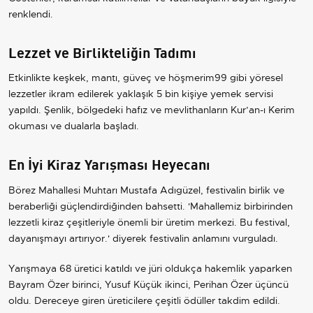
renklendi.
Lezzet ve Birlikteliğin Tadımı
Etkinlikte keşkek, mantı, güveç ve höşmerim99 gibi yöresel
lezzetler ikram edilerek yaklaşık 5 bin kişiye yemek servisi
yapıldı. Şenlik, bölgedeki hafız ve mevlithanların Kur’an-ı Kerim
okuması ve dualarla başladı.
En İyi Kiraz Yarışması Heyecanı
Börez Mahallesi Muhtarı Mustafa Adıgüzel, festivalin birlik ve
beraberliği güçlendirdiğinden bahsetti. 'Mahallemiz birbirinden
lezzetli kiraz çeşitleriyle önemli bir üretim merkezi. Bu festival,
dayanışmayı artırıyor.' diyerek festivalin anlamını vurguladı.
Yarışmaya 68 üretici katıldı ve jüri oldukça hakemlik yaparken
Bayram Özer birinci, Yusuf Küçük ikinci, Perihan Özer üçüncü
oldu. Dereceye giren üreticilere çeşitli ödüller takdim edildi.