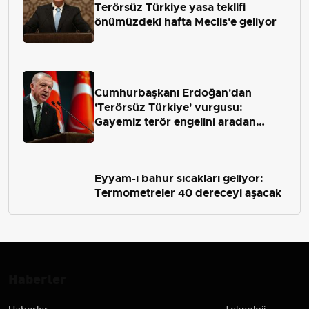
Terörsüz Türkiye yasa teklifi
önümüzdeki hafta Meclis'e geliyor
Cumhurbaşkanı Erdoğan'dan
'Terörsüz Türkiye' vurgusu:
Gayemiz terör engelini aradan
çekip almaktır
Eyyam-ı bahur sıcakları geliyor:
Termometreler 40 dereceyi aşacak
Haberler