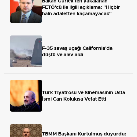
Bakan Gürlek'ten yakalanan
FETÖ'cü ile ilgili açıklama: "Hiçbir
hain adaletten kaçamayacak"
F-35 savaş uçağı California'da
düştü ve alev aldı
Türk Tiyatrosu ve Sinemasının Usta
İsmi Can Kolukısa Vefat Etti
TBMM Başkanı Kurtulmuş duyurdu: