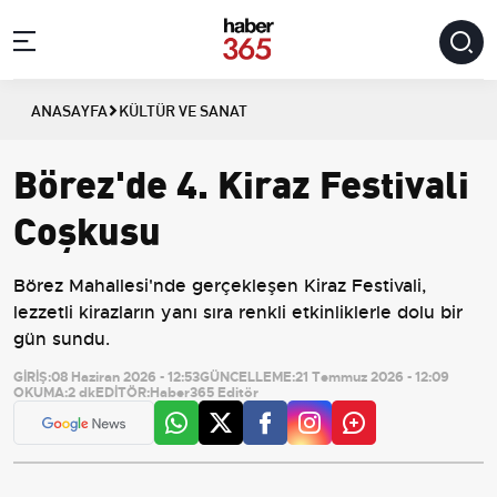
ANASAYFA
KÜLTÜR VE SANAT
Börez'de 4. Kiraz Festivali
Coşkusu
Börez Mahallesi'nde gerçekleşen Kiraz Festivali,
lezzetli kirazların yanı sıra renkli etkinliklerle dolu bir
gün sundu.
GİRİŞ:
08 Haziran 2026 - 12:53
GÜNCELLEME:
21 Temmuz 2026 - 12:09
OKUMA:
2 dk
EDİTÖR:
Haber365 Editör