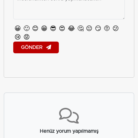
😀
🙂
😊
😁
😎
😍
😂
🤔
😐
😏
🤨
😕
😢
😡
GÖNDER
Henüz yorum yapılmamış