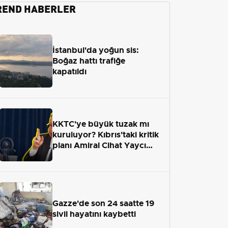
REND HABERLER
İstanbul'da yoğun sis:
Boğaz hattı trafiğe
kapatıldı
KKTC'ye büyük tuzak mı
kuruluyor? Kıbrıs'taki kritik
planı Amiral Cihat Yaycı
anlattı
Gazze'de son 24 saatte 19
sivil hayatını kaybetti