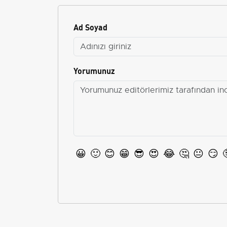
Ad Soyad
Yorumunuz
😀
🙂
😊
😁
😎
😍
😂
🤔
😐
😏