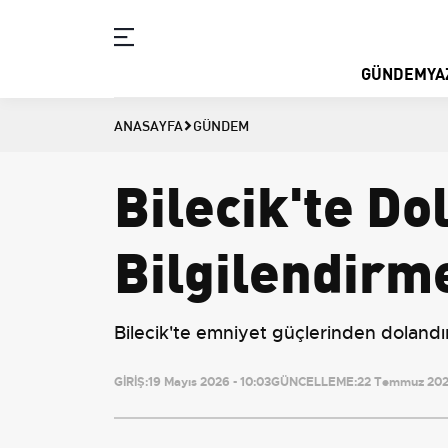
GÜNDEM
YA
ANASAYFA
GÜNDEM
Bilecik'te Dol
Bilgilendirme
Bilecik'te emniyet güçlerinden dolandır
GİRİŞ:
19 Mayıs 2026 - 10:03
GÜNCELLEME:
22 Temmuz 2026