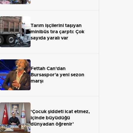
Tarım işçilerini taşıyan
minibüs tıra çarptı: Çok
sayıda yaralı var
Fettah Can'dan
Bursaspor'a yeni sezon
marşı
‘Çocuk şiddeti icat etmez,
içinde büyüdüğü
dünyadan öğrenir’