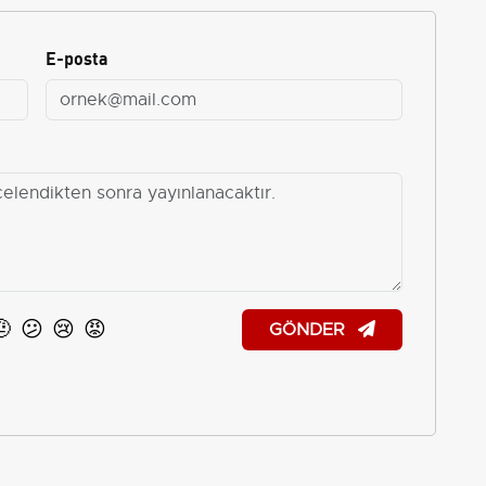
E-posta
🤨
😕
😢
😡
GÖNDER