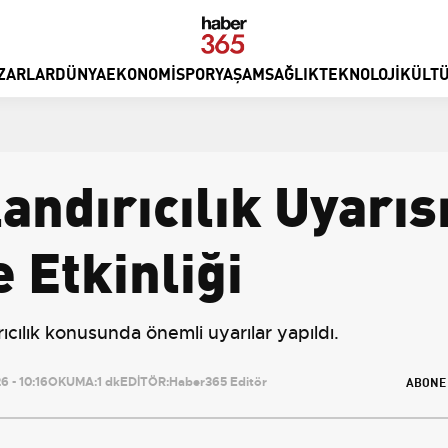
ZARLAR
DÜNYA
EKONOMI
SPOR
YAŞAM
SAĞLIK
TEKNOLOJI
KÜLTÜ
andırıcılık Uyarıs
 Etkinliği
ıcılık konusunda önemli uyarılar yapıldı.
ABONE
 - 10:16
OKUMA:
1 dk
EDİTÖR:
Haber365 Editör