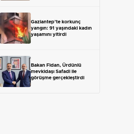
Gaziantep’te korkunç
yangın: 91 yaşındaki kadın
yaşamını yitirdi
Bakan Fidan, Ürdünlü
mevkidaşı Safadi ile
görüşme gerçekleştirdi