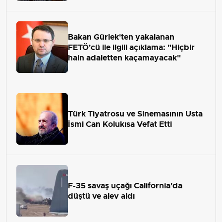
Bakan Gürlek'ten yakalanan
FETÖ'cü ile ilgili açıklama: "Hiçbir
hain adaletten kaçamayacak"
Türk Tiyatrosu ve Sinemasının Usta
İsmi Can Kolukısa Vefat Etti
F-35 savaş uçağı California'da
düştü ve alev aldı