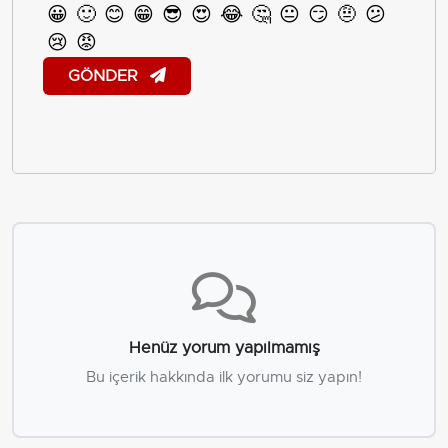
😀
🙂
😊
😁
😎
😍
😂
🤔
😐
😏
🤨
😕
😢
😡
GÖNDER
Henüz yorum yapılmamış
Bu içerik hakkında ilk yorumu siz yapın!