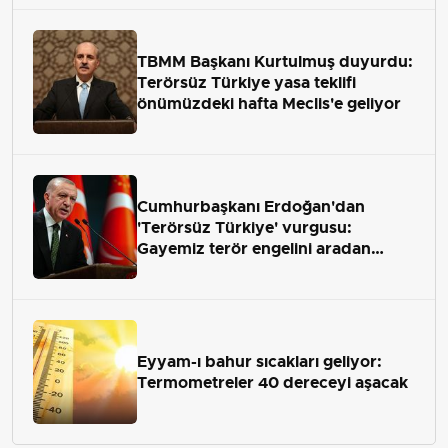
TBMM Başkanı Kurtulmuş duyurdu:
Terörsüz Türkiye yasa teklifi
önümüzdeki hafta Meclis'e geliyor
Cumhurbaşkanı Erdoğan'dan
'Terörsüz Türkiye' vurgusu:
Gayemiz terör engelini aradan
çekip almaktır
Eyyam-ı bahur sıcakları geliyor:
Termometreler 40 dereceyi aşacak