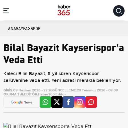
ANASAYFA
SPOR
Bilal Bayazit Kayserispor'a
Veda Etti
Kaleci Bilal Bayazit, 5 yıl süren Kayserispor
serüvenine veda etti. Yeni adresi merakla bekleniyor.
GİRİŞ:
09 Haziran 2026 - 23:28
GÜNCELLEME:
23 Temmuz 2026 - 03:09
OKUMA:
1 dk
EDİTÖR:
Haber365 Editör