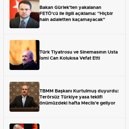
Bakan Gürlek'ten yakalanan
FETÖ'cü ile ilgili açıklama: "Hiçbir
hain adaletten kaçamayacak"
Türk Tiyatrosu ve Sinemasının Usta
İsmi Can Kolukısa Vefat Etti
TBMM Başkanı Kurtulmuş duyurdu:
Terörsüz Türkiye yasa teklifi
önümüzdeki hafta Meclis'e geliyor