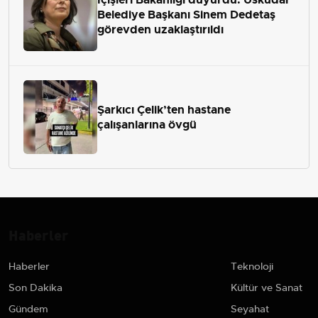
Belediye Başkanı Sinem Dedetaş
görevden uzaklaştırıldı
Şarkıcı Çelik’ten hastane
çalışanlarına övgü
Haberler
Haberler
Teknoloji
Son Dakika
Kültür ve Sanat
Gündem
Seyahat