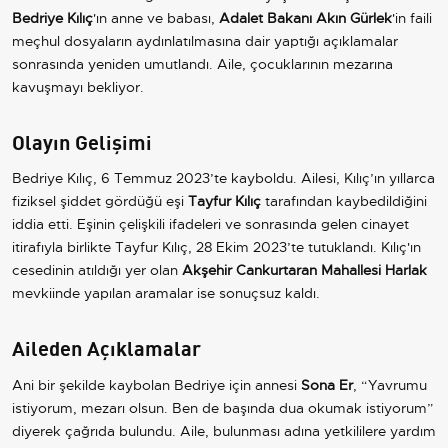
Bedriye Kılıç
'ın anne ve babası,
Adalet Bakanı Akın Gürlek
'in faili
meçhul dosyaların aydınlatılmasına dair yaptığı açıklamalar
sonrasında yeniden umutlandı. Aile, çocuklarının mezarına
kavuşmayı bekliyor.
Olayın Gelişimi
Bedriye Kılıç, 6 Temmuz 2023’te kayboldu. Ailesi, Kılıç’ın yıllarca
fiziksel şiddet gördüğü eşi
Tayfur Kılıç
tarafından kaybedildiğini
iddia etti. Eşinin çelişkili ifadeleri ve sonrasında gelen cinayet
itirafıyla birlikte Tayfur Kılıç, 28 Ekim 2023’te tutuklandı. Kılıç'ın
cesedinin atıldığı yer olan
Akşehir Cankurtaran Mahallesi Harlak
mevkiinde yapılan aramalar ise sonuçsuz kaldı.
Aileden Açıklamalar
Ani bir şekilde kaybolan Bedriye için annesi
Sona Er
, “Yavrumu
istiyorum, mezarı olsun. Ben de başında dua okumak istiyorum”
diyerek çağrıda bulundu. Aile, bulunması adına yetkililere yardım