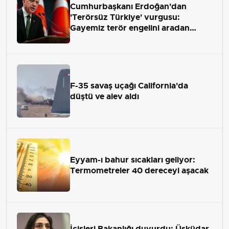
Cumhurbaşkanı Erdoğan'dan
'Terörsüz Türkiye' vurgusu:
Gayemiz terör engelini aradan
çekip almaktır
F-35 savaş uçağı California'da
düştü ve alev aldı
Eyyam-ı bahur sıcakları geliyor:
Termometreler 40 dereceyi aşacak
İçişleri Bakanlığı duyurdu: Üsküdar