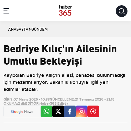
ANASAYFA
GÜNDEM
Bedriye Kılıç'ın Ailesinin
Umutlu Bekleyişi
Kaybolan Bedriye Kılıç'ın ailesi, cenazesi bulunmadığı
için mezarını arıyor. Bakanlık konuyla ilgili yeni
adımlar atacak.
GİRİŞ:
07 Mayıs 2026 - 10:33
GÜNCELLEME:
21 Temmuz 2026 - 21:18
OKUMA:
2 dk
EDİTÖR:
Haber365 Editör