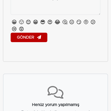
😀
🙂
😊
😁
😎
😍
😂
🤔
😐
😏
🤨
😕
😢
😡
GÖNDER
Henüz yorum yapılmamış