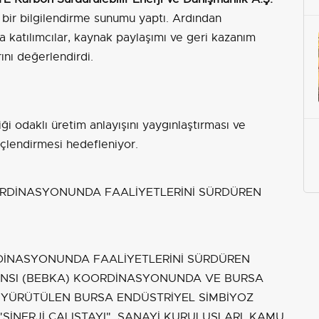
r bir bilgilendirme sunumu yaptı. Ardından
a katılımcılar, kaynak paylaşımı ve geri kazanım
rını değerlendirdi.
iği odaklı üretim anlayışını yaygınlaştırması ve
 güçlendirmesi hedefleniyor.
DİNASYONUNDA FAALİYETLERİNİ SÜRDÜREN
JANSI (BEBKA) KOORDİNASYONUNDA VE BURSA
LE YÜRÜTÜLEN BURSA ENDÜSTRİYEL SİMBİYOZ
İNERJİ ÇALIŞTAYI", SANAYİ KURULUŞLARI, KAMU