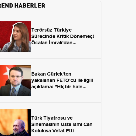
REND HABERLER
Terörsüz Türkiye
Sürecinde Kritik Dönemeç!
Öcalan İmralı'dan
Çıkamayacak mı?
Bakan Gürlek'ten
yakalanan FETÖ'cü ile ilgili
açıklama: "Hiçbir hain
adaletten kaçamayacak"
Türk Tiyatrosu ve
Sinemasının Usta İsmi Can
Kolukısa Vefat Etti