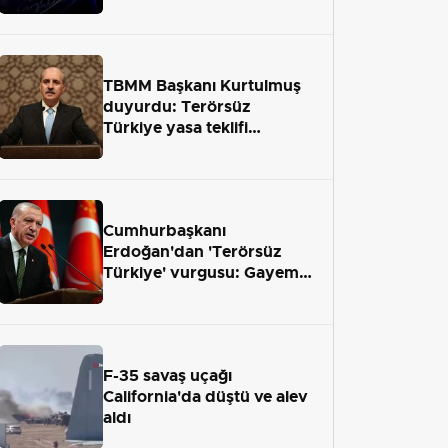
TBMM Başkanı Kurtulmuş
duyurdu: Terörsüz
Türkiye yasa teklifi
önümüzdeki hafta Meclis'e
geliyor
Cumhurbaşkanı
Erdoğan'dan 'Terörsüz
Türkiye' vurgusu: Gayemiz
terör engelini aradan çekip
almaktır
F-35 savaş uçağı
California'da düştü ve alev
aldı