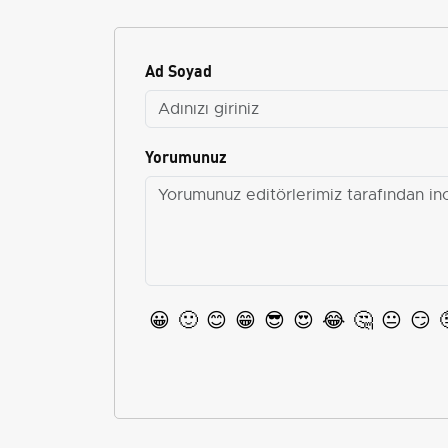
Ad Soyad
Yorumunuz
😀
🙂
😊
😁
😎
😍
😂
🤔
😐
😏