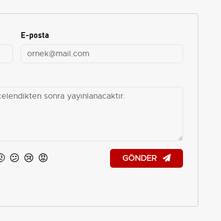
E-posta
🤨
😕
😢
😡
GÖNDER