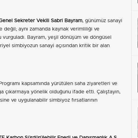
enel Sekreter Vekili Sabri Bayram
, günümüz sanayi
le değil; aynı zamanda kaynak verimliliği ve
ğunu vurguladı. Bayram, yeşil dönüşüm ve döngüsel
yel simbiyozun sanayi açısından kritik bir alan
Programı kapsamında yürütülen saha ziyaretleri ve
ğa çıkarmaya yönelik olduğunu ifade etti. Çalıştayın,
esine ve uygulanabilir simbiyoz fırsatlarının
E Karbon Sürdürülebilir Enerji ve Danışmanlık A.Ş.