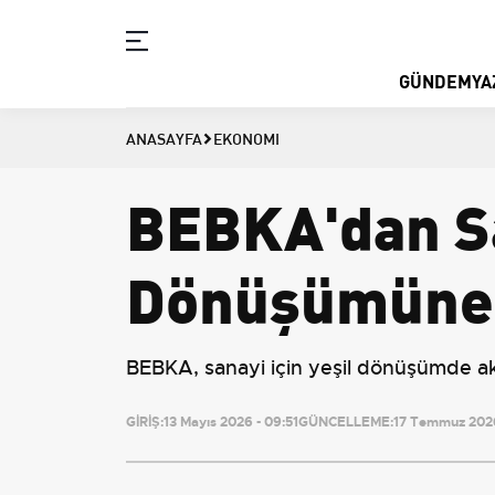
GÜNDEM
YA
ANASAYFA
EKONOMI
BEBKA'dan Sa
Dönüşümüne Y
BEBKA, sanayi için yeşil dönüşümde akt
GİRİŞ:
13 Mayıs 2026 - 09:51
GÜNCELLEME:
17 Temmuz 2026