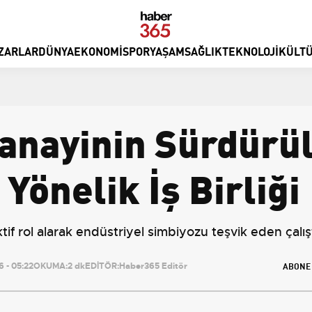
ZARLAR
DÜNYA
EKONOMI
SPOR
YAŞAM
SAĞLIK
TEKNOLOJI
KÜLTÜ
nayinin Sürdürül
önelik İş Birliği
if rol alarak endüstriyel simbiyozu teşvik eden çalı
ABONE
 - 05:22
OKUMA:
2 dk
EDİTÖR:
Haber365 Editör