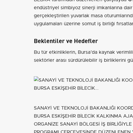
endüstriyel simbiyoz sinerji imkanlarına dai
gerçekleştirilen yuvarlak masa oturumlarınd
uygulamaları üzerine somut iş birliği fırsatla
Beklentiler ve Hedefler
Bu tür etkinliklerin, Bursa’da kaynak verimlil
sektörler arası sürdürülebilir iş birliklerini
SANAYİ VE TEKNOLOJİ BAKANLIĞI KOOR
BURSA ESKİŞEHİR BİLECİK KALKINMA A
ORGANİZE SANAYİ BÖLGESİ İŞ BİRLİĞİY
PROGRAMI ÇERÇEVESİNDE DÜZENLENEN "S