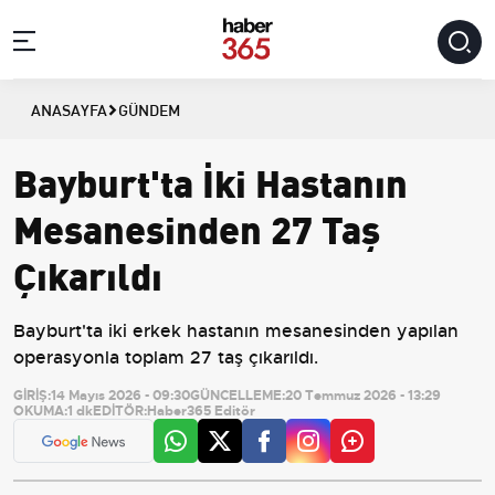
ANASAYFA
GÜNDEM
Bayburt'ta İki Hastanın
Mesanesinden 27 Taş
Çıkarıldı
Bayburt'ta iki erkek hastanın mesanesinden yapılan
operasyonla toplam 27 taş çıkarıldı.
GİRİŞ:
14 Mayıs 2026 - 09:30
GÜNCELLEME:
20 Temmuz 2026 - 13:29
OKUMA:
1 dk
EDİTÖR:
Haber365 Editör