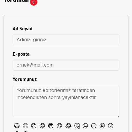
0
Ad Soyad
E-posta
Yorumunuz
😀
🙂
😊
😁
😎
😍
😂
🤔
😐
😏
🤨
😕