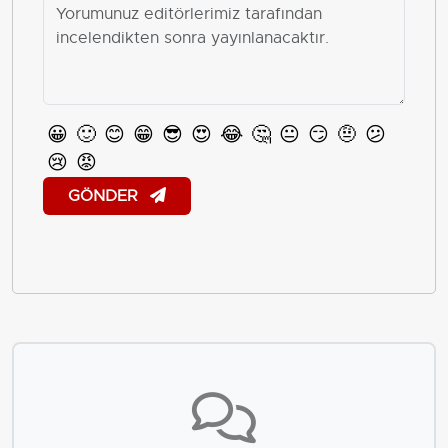
😀
🙂
😊
😁
😎
😍
😂
🤔
😐
😏
🤨
😕
😢
😡
GÖNDER