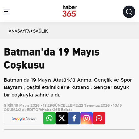
ANASAYFA
SAĞLIK
Batman'da 19 Mayıs
Coşkusu
Batman'da 19 Mayıs Atatürk'ü Anma, Gençlik ve Spor
Bayramı, çeşitli etkinliklerle kutlandı. Gençler büyük
bir coşkuyla sahne aldı.
GİRİŞ:
19 Mayıs 2026 - 13:29
GÜNCELLEME:
22 Temmuz 2026 - 10:15
OKUMA:
2 dk
EDİTÖR:
Haber365 Editör