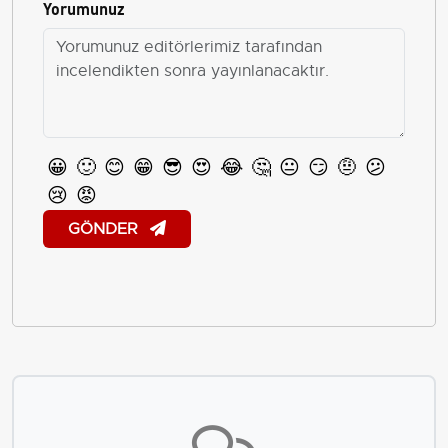
Yorumunuz
😀
🙂
😊
😁
😎
😍
😂
🤔
😐
😏
🤨
😕
😢
😡
GÖNDER