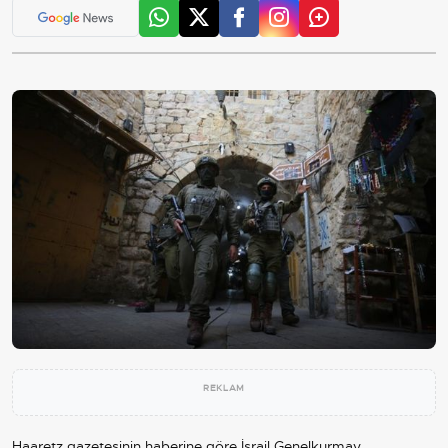
REKLAM
Haaretz gazetesinin haberine göre
İsrail
Genelkurmay