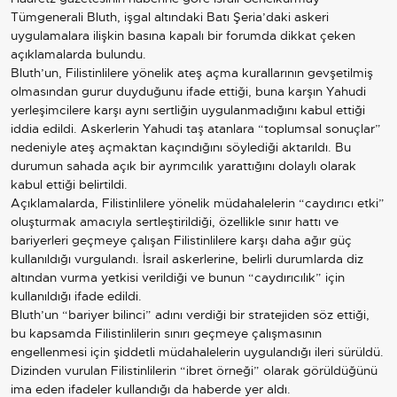
Tümgenerali Bluth, işgal altındaki Batı Şeria’daki askeri
uygulamalara ilişkin basına kapalı bir forumda dikkat çeken
açıklamalarda bulundu.
Bluth’un, Filistinlilere yönelik ateş açma kurallarının gevşetilmiş
olmasından gurur duyduğunu ifade ettiği, buna karşın Yahudi
yerleşimcilere karşı aynı sertliğin uygulanmadığını kabul ettiği
iddia edildi. Askerlerin Yahudi taş atanlara “toplumsal sonuçlar”
nedeniyle ateş açmaktan kaçındığını söylediği aktarıldı. Bu
durumun sahada açık bir ayrımcılık yarattığını dolaylı olarak
kabul ettiği belirtildi.
Açıklamalarda, Filistinlilere yönelik müdahalelerin “caydırıcı etki”
oluşturmak amacıyla sertleştirildiği, özellikle sınır hattı ve
bariyerleri geçmeye çalışan Filistinlilere karşı daha ağır güç
kullanıldığı vurgulandı. İsrail askerlerine, belirli durumlarda diz
altından vurma yetkisi verildiği ve bunun “caydırıcılık” için
kullanıldığı ifade edildi.
Bluth’un “bariyer bilinci” adını verdiği bir stratejiden söz ettiği,
bu kapsamda Filistinlilerin sınırı geçmeye çalışmasının
engellenmesi için şiddetli müdahalelerin uygulandığı ileri sürüldü.
Dizinden vurulan Filistinlilerin “ibret örneği” olarak görüldüğünü
ima eden ifadeler kullandığı da haberde yer aldı.