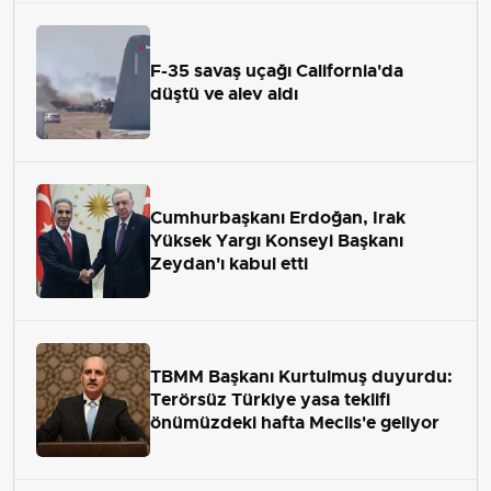
F-35 savaş uçağı California'da
düştü ve alev aldı
Cumhurbaşkanı Erdoğan, Irak
Yüksek Yargı Konseyi Başkanı
Zeydan'ı kabul etti
TBMM Başkanı Kurtulmuş duyurdu:
Terörsüz Türkiye yasa teklifi
önümüzdeki hafta Meclis'e geliyor