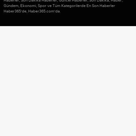
Haberler, Son Dakika Haberler, Güncel Haberler, Son Dakika, Haber,
Gündem, Ekonomi, Spor ve Tüm Kategorilerde En Son Haberler
Haber365'de, Haber365.com'da.