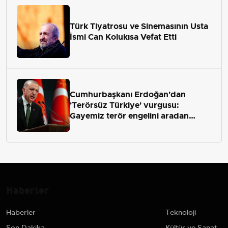
Türk Tiyatrosu ve Sinemasının Usta
İsmi Can Kolukısa Vefat Etti
Cumhurbaşkanı Erdoğan'dan
'Terörsüz Türkiye' vurgusu:
Gayemiz terör engelini aradan
çekip almaktır
Haberler
Haberler
Teknoloji
Son Dakika
Kültür ve Sanat