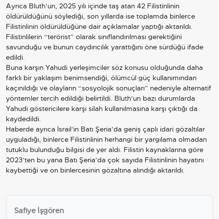
Ayrıca Bluth’un, 2025 yılı içinde taş atan 42 Filistinlinin
öldürüldüğünü söylediği, son yıllarda ise toplamda binlerce
Filistinlinin öldürüldüğüne dair açıklamalar yaptığı aktarıldı.
Filistinlilerin “terörist” olarak sınıflandırılması gerektiğini
savunduğu ve bunun caydırıcılık yarattığını öne sürdüğü ifade
edildi.
Buna karşın Yahudi yerleşimciler söz konusu olduğunda daha
farklı bir yaklaşım benimsendiği, ölümcül güç kullanımından
kaçınıldığı ve olayların “sosyolojik sonuçları” nedeniyle alternatif
yöntemler tercih edildiği belirtildi. Bluth’un bazı durumlarda
Yahudi göstericilere karşı silah kullanılmasına karşı çıktığı da
kaydedildi.
Haberde ayrıca İsrail’in Batı Şeria’da geniş çaplı idari gözaltılar
uyguladığı, binlerce Filistinlinin herhangi bir yargılama olmadan
tutuklu bulunduğu bilgisi de yer aldı.
Filistin
kaynaklarına göre
2023’ten bu yana Batı Şeria’da çok sayıda Filistinlinin hayatını
kaybettiği ve on binlercesinin gözaltına alındığı aktarıldı.
Safiye İşgören