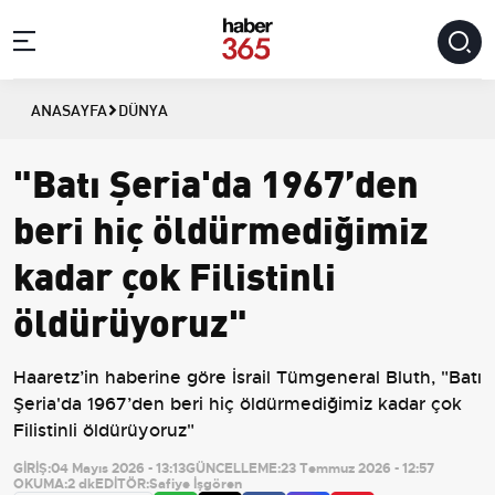
ANASAYFA
DÜNYA
"Batı Şeria'da 1967’den
beri hiç öldürmediğimiz
kadar çok Filistinli
öldürüyoruz"
Haaretz’in haberine göre İsrail Tümgeneral Bluth, "Batı
Şeria'da 1967’den beri hiç öldürmediğimiz kadar çok
Filistinli öldürüyoruz"
GİRİŞ:
04 Mayıs 2026 - 13:13
GÜNCELLEME:
23 Temmuz 2026 - 12:57
OKUMA:
2 dk
EDİTÖR:
Safiye İşgören