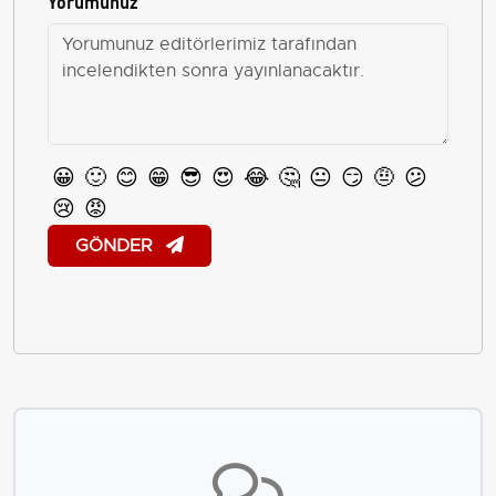
Yorumunuz
😀
🙂
😊
😁
😎
😍
😂
🤔
😐
😏
🤨
😕
😢
😡
GÖNDER