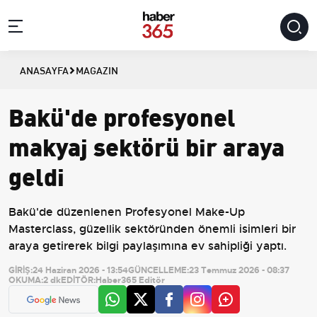
ANASAYFA
MAGAZIN
Bakü'de profesyonel
makyaj sektörü bir araya
geldi
Bakü'de düzenlenen Profesyonel Make-Up
Masterclass, güzellik sektöründen önemli isimleri bir
araya getirerek bilgi paylaşımına ev sahipliği yaptı.
GİRİŞ:
24 Haziran 2026 - 13:54
GÜNCELLEME:
23 Temmuz 2026 - 08:37
OKUMA:
2 dk
EDİTÖR:
Haber365 Editör