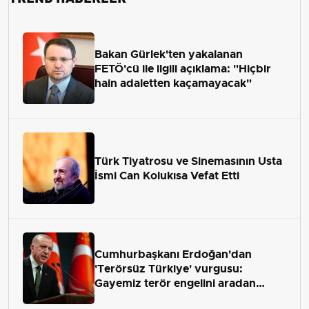
Bakan Gürlek'ten yakalanan
FETÖ'cü ile ilgili açıklama: "Hiçbir
hain adaletten kaçamayacak"
Türk Tiyatrosu ve Sinemasının Usta
İsmi Can Kolukısa Vefat Etti
Cumhurbaşkanı Erdoğan'dan
'Terörsüz Türkiye' vurgusu:
Gayemiz terör engelini aradan
çekip almaktır