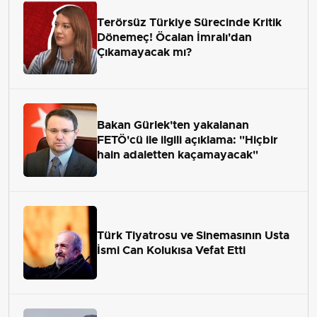
Terörsüz Türkiye Sürecinde Kritik
Dönemeç! Öcalan İmralı'dan
Çıkamayacak mı?
Bakan Gürlek'ten yakalanan
FETÖ'cü ile ilgili açıklama: "Hiçbir
hain adaletten kaçamayacak"
Türk Tiyatrosu ve Sinemasının Usta
İsmi Can Kolukısa Vefat Etti