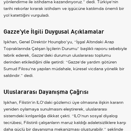
yönlendirme ile istihdama kazandırıyoruz.” dedi. Türkiye’nin
tarihi rekorlar kırarak istihdam ve işgücüne katılımda önemli bir
yol katettiğini vurguladı.
Gazze’yle İlgili Duygusal Açıklamalar
Işıkhan, Genel Direktör Houngbo’yu, “İşgal Altındaki Arap
Topraklarında Çalışan İşçilerin Durumu” başlıklı raporu sebebiyle
tebrik ederek, Gazze’deki durumun uluslararası toplumu
derinden etkilediğini dile getirdi: “Gazze’de yardım götüren
Sumud Filosu’na yapılan müdahale, küresel vicdana yönelik bir
saldırıdır.” dedi.
Uluslararası Dayanışma Çağrısı
Işıkhan, Filistin’in ILO’daki gözlemci üye olmasına ilişkin kararın
yeniden oylamaya sunulmasını eleştirerek, uluslararası
sistemdeki kırılganlığa dikkat çekti. “ILO’nun sosyal diyalog
tecrübesi, Filistinli çalışanların maruz kaldığı adaletsizliklere karşı
daha güçlü bir dayanışma mekanizması oluşturabilir.” şeklinde