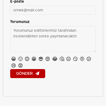
E-posta
Yorumunuz
😀
🙂
😊
😁
😎
😍
😂
🤔
😐
😏
🤨
😕
😢
😡
GÖNDER