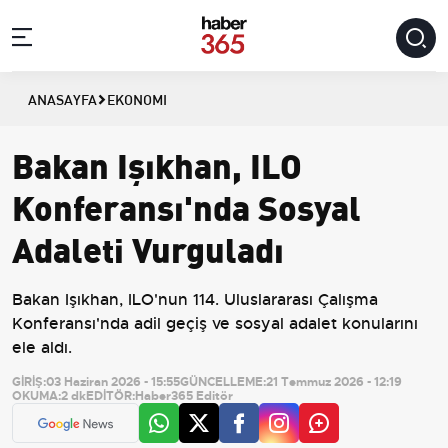
ANASAYFA
EKONOMI
Bakan Işıkhan, ILO
Konferansı'nda Sosyal
Adaleti Vurguladı
Bakan Işıkhan, ILO'nun 114. Uluslararası Çalışma
Konferansı'nda adil geçiş ve sosyal adalet konularını
ele aldı.
GİRİŞ:
03 Haziran 2026 - 15:55
GÜNCELLEME:
21 Temmuz 2026 - 12:19
OKUMA:
2 dk
EDİTÖR:
Haber365 Editör