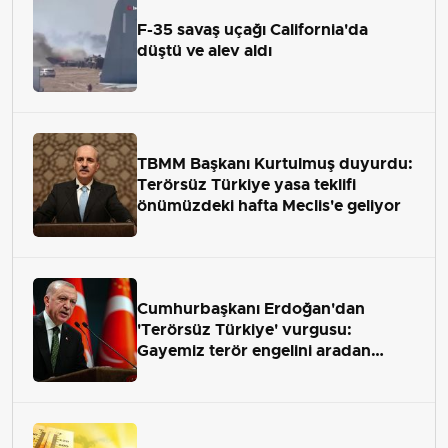
F-35 savaş uçağı California'da
düştü ve alev aldı
TBMM Başkanı Kurtulmuş duyurdu:
Terörsüz Türkiye yasa teklifi
önümüzdeki hafta Meclis'e geliyor
Cumhurbaşkanı Erdoğan'dan
'Terörsüz Türkiye' vurgusu:
Gayemiz terör engelini aradan
çekip almaktır