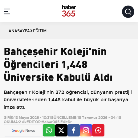
ANASAYFA
EĞITIM
Bahçeşehir Koleji'nin
Öğrencileri 1,448
Üniversite Kabulü Aldı
Bahçeşehir Koleji'nin 372 öğrencisi, dünyanın prestijli
üniversitelerinden 1,448 kabul ile büyük bir başarıya
imza attı.
GİRİŞ:
13 Mayıs 2026 - 10:31
GÜNCELLEME:
18 Temmuz 2026 - 04:48
OKUMA:
2 dk
EDİTÖR:
Haber365 Editör