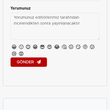
Yorumunuz
😀
🙂
😊
😁
😎
😍
😂
🤔
😐
😏
🤨
😕
😢
😡
GÖNDER