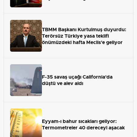
çekip almaktır
TBMM Başkanı Kurtulmuş duyurdu:
Terörsüz Türkiye yasa teklifi
önümüzdeki hafta Meclis'e geliyor
F-35 savaş uçağı California'da
düştü ve alev aldı
Eyyam-ı bahur sıcakları geliyor:
Termometreler 40 dereceyi aşacak