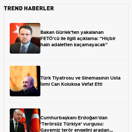
TREND HABERLER
Bakan Gürlek'ten yakalanan
FETÖ'cü ile ilgili açıklama: "Hiçbir
hain adaletten kaçamayacak"
Türk Tiyatrosu ve Sinemasının Usta
İsmi Can Kolukısa Vefat Etti
Cumhurbaşkanı Erdoğan'dan
'Terörsüz Türkiye' vurgusu:
Gayemiz terör engelini aradan