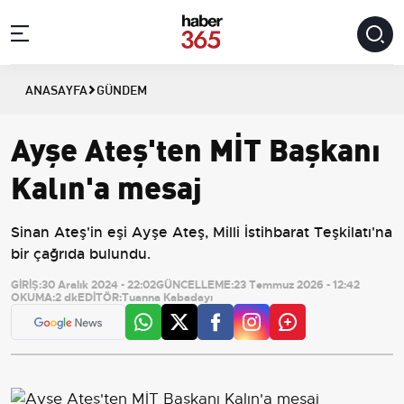
ANASAYFA
GÜNDEM
Ayşe Ateş'ten MİT Başkanı
Kalın'a mesaj
Sinan Ateş'in eşi Ayşe Ateş, Milli İstihbarat Teşkilatı'na
bir çağrıda bulundu.
GİRİŞ:
30 Aralık 2024 - 22:02
GÜNCELLEME:
23 Temmuz 2026 - 12:42
OKUMA:
2 dk
EDİTÖR:
Tuanna Kabadayı