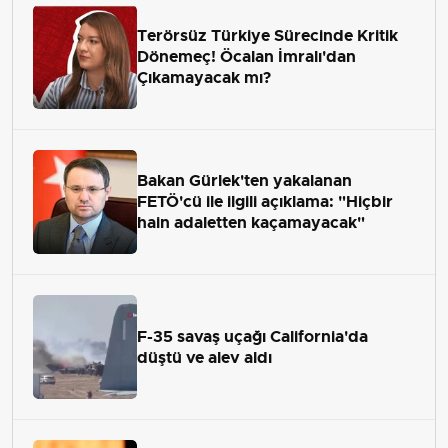
Terörsüz Türkiye Sürecinde Kritik
Dönemeç! Öcalan İmralı'dan
Çıkamayacak mı?
Bakan Gürlek'ten yakalanan
FETÖ'cü ile ilgili açıklama: "Hiçbir
hain adaletten kaçamayacak"
F-35 savaş uçağı California'da
düştü ve alev aldı