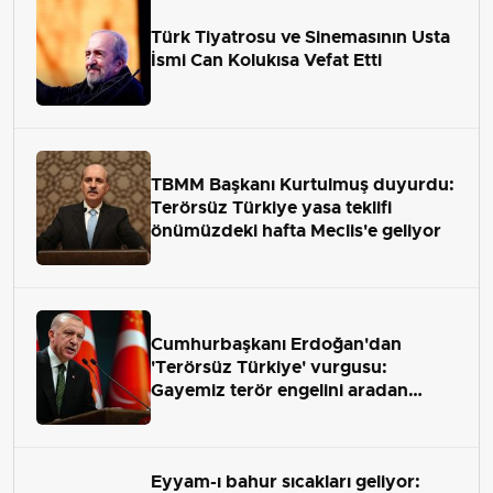
Türk Tiyatrosu ve Sinemasının Usta
İsmi Can Kolukısa Vefat Etti
TBMM Başkanı Kurtulmuş duyurdu:
Terörsüz Türkiye yasa teklifi
önümüzdeki hafta Meclis'e geliyor
Cumhurbaşkanı Erdoğan'dan
'Terörsüz Türkiye' vurgusu:
Gayemiz terör engelini aradan
çekip almaktır
Eyyam-ı bahur sıcakları geliyor: