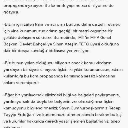
propaganda yapıyor. Bu karanlık yapı ne acı dinliyor ne de
gözyaşı.
-Bizim için zaten kara ve acı olan bugünü daha da zehir etmek
için yine kurumunuzun adının geçtiği bir metni organize bir
şekilde dolaşıma soktular. Bu metinde, 'MİT'in MHP Genel
Başkanı Devlet Bahçeli'ye Sinan Ateş'in FETÖ üyesi olduğuna
dair bir dosya sunduğu' iddiasına yer veriliyor.
-Biz bunun yalan olduğunu biliyoruz ancak kamu vicdanını
yaralayan bir siyasi cinayete ilişkin iki yıldır kurumunuzun, adının
kullanıldığı bu kara propaganda karşısında sessiz kalmasına
anlam veremiyoruz.
-Eğer biz yanılıyorsak elinizdeki bilgi ve belgeleri paylaşmanızı,
yanılmıyorsak da böyle bir belgenin var olmadığınına ilişkin
kamuoyunu bilgilendirmenizi; Sayın Cumhurbaşkanı'mız Recep
Tayyip Erdoğan'ı ve kurumunuzu töhmet altında bırakan bu kişi
ve kurumlar hakkında gerekli yasal işlemleri başlatmanızı talep
ediyoruz."