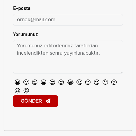
E-posta
Yorumunuz
😀
🙂
😊
😁
😎
😍
😂
🤔
😐
😏
🤨
😕
😢
😡
GÖNDER