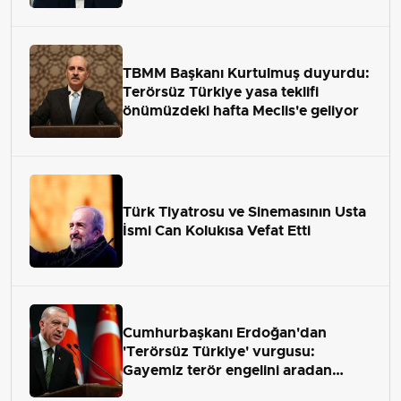
TBMM Başkanı Kurtulmuş duyurdu:
Terörsüz Türkiye yasa teklifi
önümüzdeki hafta Meclis'e geliyor
Türk Tiyatrosu ve Sinemasının Usta
İsmi Can Kolukısa Vefat Etti
Cumhurbaşkanı Erdoğan'dan
'Terörsüz Türkiye' vurgusu:
Gayemiz terör engelini aradan
çekip almaktır