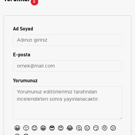
0
Ad Soyad
E-posta
Yorumunuz
😀
🙂
😊
😁
😎
😍
😂
🤔
😐
😏
🤨
😕