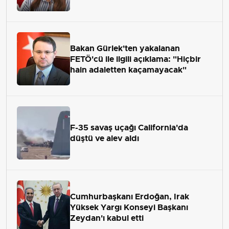
Bakan Gürlek'ten yakalanan
FETÖ'cü ile ilgili açıklama: "Hiçbir
hain adaletten kaçamayacak"
F-35 savaş uçağı California'da
düştü ve alev aldı
Cumhurbaşkanı Erdoğan, Irak
Yüksek Yargı Konseyi Başkanı
Zeydan'ı kabul etti