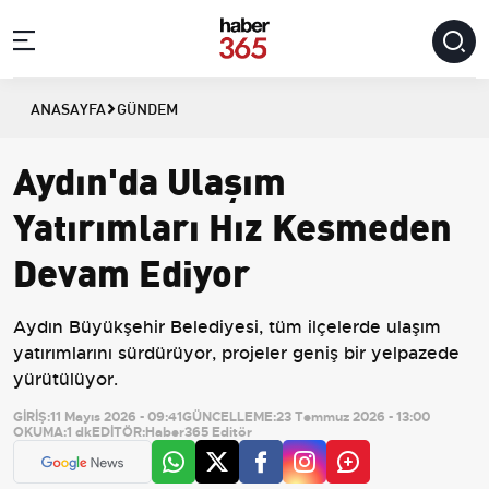
ANASAYFA
GÜNDEM
Aydın'da Ulaşım
Yatırımları Hız Kesmeden
Devam Ediyor
Aydın Büyükşehir Belediyesi, tüm ilçelerde ulaşım
yatırımlarını sürdürüyor, projeler geniş bir yelpazede
yürütülüyor.
GİRİŞ:
11 Mayıs 2026 - 09:41
GÜNCELLEME:
23 Temmuz 2026 - 13:00
OKUMA:
1 dk
EDİTÖR:
Haber365 Editör