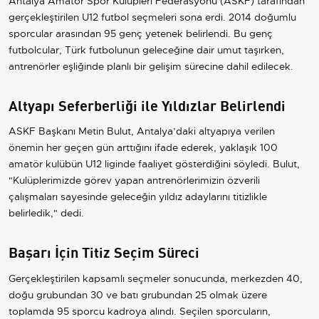
Antalya Amatör Spor Kulüpleri Federasyonu (ASKF) tarafından
gerçekleştirilen U12 futbol seçmeleri sona erdi. 2014 doğumlu
sporcular arasından 95 genç yetenek belirlendi. Bu genç
futbolcular, Türk futbolunun geleceğine dair umut taşırken,
antrenörler eşliğinde planlı bir gelişim sürecine dahil edilecek.
Altyapı Seferberliği ile Yıldızlar Belirlendi
ASKF Başkanı Metin Bulut, Antalya’daki altyapıya verilen
önemin her geçen gün arttığını ifade ederek, yaklaşık 100
amatör kulübün U12 liginde faaliyet gösterdiğini söyledi. Bulut,
"Kulüplerimizde görev yapan antrenörlerimizin özverili
çalışmaları sayesinde geleceğin yıldız adaylarını titizlikle
belirledik," dedi.
Başarı İçin Titiz Seçim Süreci
Gerçekleştirilen kapsamlı seçmeler sonucunda, merkezden 40,
doğu grubundan 30 ve batı grubundan 25 olmak üzere
toplamda 95 sporcu kadroya alındı. Seçilen sporcuların,