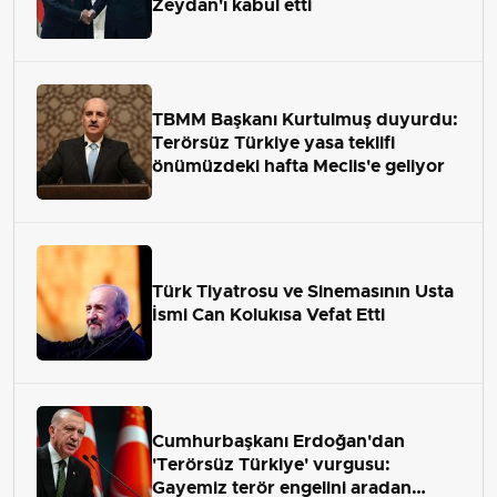
Zeydan'ı kabul etti
TBMM Başkanı Kurtulmuş duyurdu:
Terörsüz Türkiye yasa teklifi
önümüzdeki hafta Meclis'e geliyor
Türk Tiyatrosu ve Sinemasının Usta
İsmi Can Kolukısa Vefat Etti
Cumhurbaşkanı Erdoğan'dan
'Terörsüz Türkiye' vurgusu:
Gayemiz terör engelini aradan