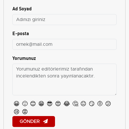
Ad Soyad
E-posta
Yorumunuz
😀
🙂
😊
😁
😎
😍
😂
🤔
😐
😏
🤨
😕
😢
😡
GÖNDER