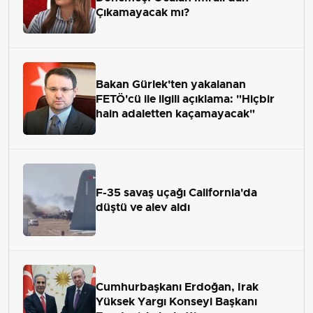
Çıkamayacak mı?
Bakan Gürlek'ten yakalanan
FETÖ'cü ile ilgili açıklama: "Hiçbir
hain adaletten kaçamayacak"
F-35 savaş uçağı California'da
düştü ve alev aldı
Cumhurbaşkanı Erdoğan, Irak
Yüksek Yargı Konseyi Başkanı