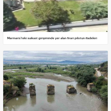
Marmaris’teki suikast girişiminde yer alan firari pilotun ifadeleri