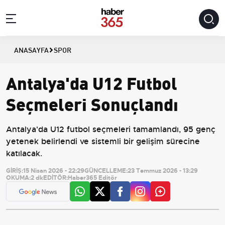
ANASAYFA
SPOR
Antalya'da U12 Futbol
Seçmeleri Sonuçlandı
Antalya'da U12 futbol seçmeleri tamamlandı, 95 genç
yetenek belirlendi ve sistemli bir gelişim sürecine
katılacak.
GİRİŞ:
15 Nisan 2026 - 22:29
GÜNCELLEME:
23 Temmuz 2026 - 13:29
OKUMA:
2 dk
EDİTÖR:
Haber365 Editör