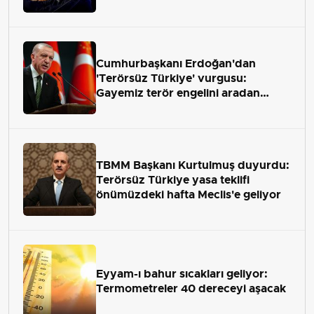
Cumhurbaşkanı Erdoğan'dan
'Terörsüz Türkiye' vurgusu:
Gayemiz terör engelini aradan
çekip almaktır
TBMM Başkanı Kurtulmuş duyurdu:
Terörsüz Türkiye yasa teklifi
önümüzdeki hafta Meclis'e geliyor
Eyyam-ı bahur sıcakları geliyor:
Termometreler 40 dereceyi aşacak