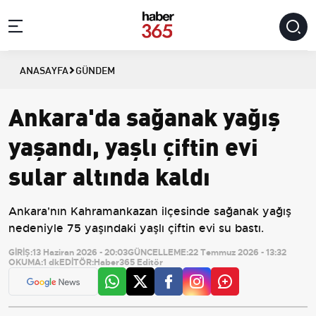
ANASAYFA
GÜNDEM
Ankara'da sağanak yağış
yaşandı, yaşlı çiftin evi
sular altında kaldı
Ankara'nın Kahramankazan ilçesinde sağanak yağış
nedeniyle 75 yaşındaki yaşlı çiftin evi su bastı.
GİRİŞ:
13 Haziran 2026 - 20:03
GÜNCELLEME:
22 Temmuz 2026 - 13:32
OKUMA:
1 dk
EDİTÖR:
Haber365 Editör