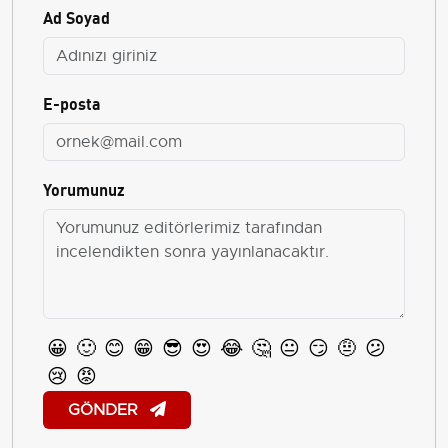
Ad Soyad
E-posta
Yorumunuz
😀
🙂
😊
😁
😎
😍
😂
🤔
😐
😏
🤨
😕
😢
😡
GÖNDER