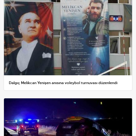
Dalgıç Melikcan Yenişen anısına voleybol turnuvası düzenlendi