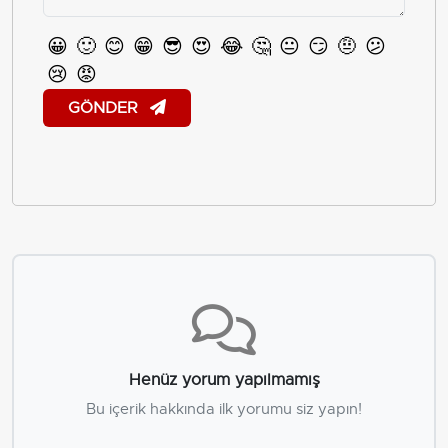
😀
🙂
😊
😁
😎
😍
😂
🤔
😐
😏
🤨
😕
😢
😡
GÖNDER
Henüz yorum yapılmamış
Bu içerik hakkında ilk yorumu siz yapın!