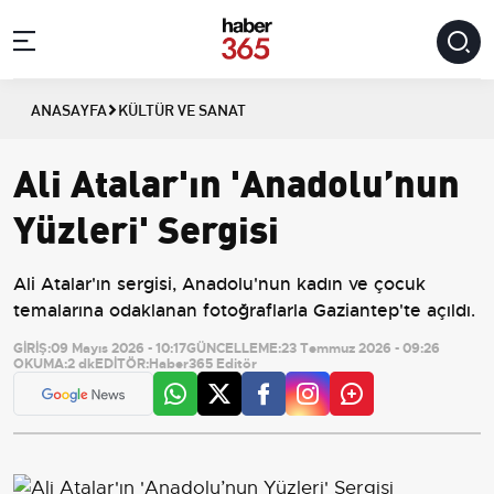
ANASAYFA
KÜLTÜR VE SANAT
Ali Atalar'ın 'Anadolu’nun
Yüzleri' Sergisi
Ali Atalar'ın sergisi, Anadolu'nun kadın ve çocuk
temalarına odaklanan fotoğraflarla Gaziantep'te açıldı.
GİRİŞ:
09 Mayıs 2026 - 10:17
GÜNCELLEME:
23 Temmuz 2026 - 09:26
OKUMA:
2 dk
EDİTÖR:
Haber365 Editör