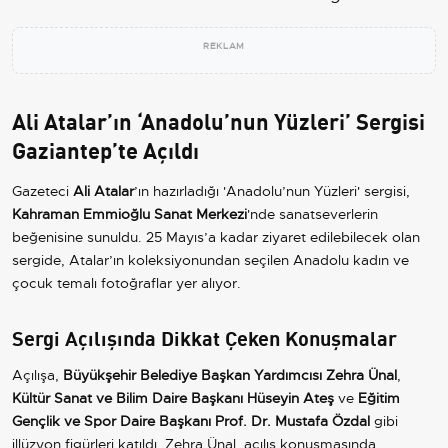
REKLAM
Ali Atalar’ın ‘Anadolu’nun Yüzleri’ Sergisi
Gaziantep’te Açıldı
Gazeteci
Ali Atalar
’ın hazırladığı 'Anadolu’nun Yüzleri' sergisi,
Kahraman Emmioğlu Sanat Merkezi
'nde sanatseverlerin
beğenisine sunuldu. 25 Mayıs’a kadar ziyaret edilebilecek olan
sergide, Atalar’ın koleksiyonundan seçilen Anadolu kadın ve
çocuk temalı fotoğraflar yer alıyor.
Sergi Açılışında Dikkat Çeken Konuşmalar
Açılışa,
Büyükşehir Belediye Başkan Yardımcısı Zehra Ünal
,
Kültür Sanat ve Bilim Daire Başkanı Hüseyin Ateş
ve
Eğitim
Gençlik ve Spor Daire Başkanı Prof. Dr. Mustafa Özdal
gibi
illüzyon figürleri katıldı. Zehra Ünal, açılış konuşmasında,