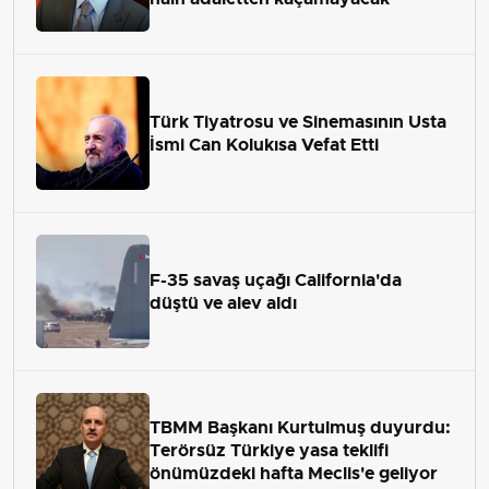
Türk Tiyatrosu ve Sinemasının Usta
İsmi Can Kolukısa Vefat Etti
F-35 savaş uçağı California'da
düştü ve alev aldı
TBMM Başkanı Kurtulmuş duyurdu:
Terörsüz Türkiye yasa teklifi
önümüzdeki hafta Meclis'e geliyor