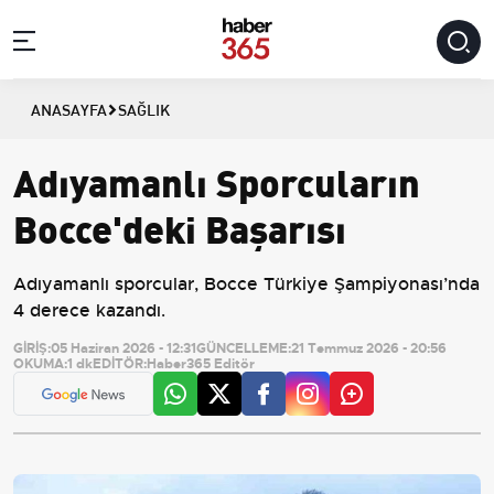
ANASAYFA
SAĞLIK
Adıyamanlı Sporcuların
Bocce'deki Başarısı
Adıyamanlı sporcular, Bocce Türkiye Şampiyonası’nda
4 derece kazandı.
GİRİŞ:
05 Haziran 2026 - 12:31
GÜNCELLEME:
21 Temmuz 2026 - 20:56
OKUMA:
1 dk
EDİTÖR:
Haber365 Editör