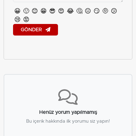
😀
🙂
😊
😁
😎
😍
😂
🤔
😐
😏
🤨
😕
😢
😡
GÖNDER
Henüz yorum yapılmamış
Bu içerik hakkında ilk yorumu siz yapın!