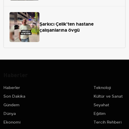
Şarkıcı Çelik’ten hastane
çalışanlarına övgü
Haberler
Haberler
Teknoloji
Son Dakika
Kültür ve Sanat
Gündem
Seyahat
Dünya
Eğitim
Ekonomi
Tercih Rehberi