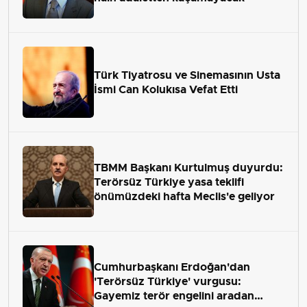
Türk Tiyatrosu ve Sinemasının Usta
İsmi Can Kolukısa Vefat Etti
TBMM Başkanı Kurtulmuş duyurdu:
Terörsüz Türkiye yasa teklifi
önümüzdeki hafta Meclis'e geliyor
Cumhurbaşkanı Erdoğan'dan
'Terörsüz Türkiye' vurgusu:
Gayemiz terör engelini aradan