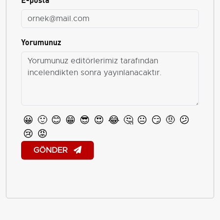
Yorumunuz
😀
🙂
😊
😁
😎
😍
😂
🤔
😐
😏
🤨
😕
😢
😡
GÖNDER