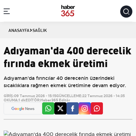
ANASAYFA
SAĞLIK
Adıyaman'da 400 derecelik
fırında ekmek üretimi
Adıyaman'da fırıncılar 40 derecenin üzerindeki
sıcaklıklara rağmen ekmek üretimine devam ediyor.
GİRİŞ:
09 Temmuz 2026 - 15:15
GÜNCELLEME:
22 Temmuz 2026 - 14:35
OKUMA:
1 dk
EDİTÖR:
Haber365 Editör