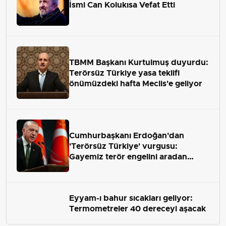
İsmi Can Kolukısa Vefat Etti
TBMM Başkanı Kurtulmuş duyurdu:
Terörsüz Türkiye yasa teklifi
önümüzdeki hafta Meclis'e geliyor
Cumhurbaşkanı Erdoğan'dan
'Terörsüz Türkiye' vurgusu:
Gayemiz terör engelini aradan
çekip almaktır
Eyyam-ı bahur sıcakları geliyor:
Termometreler 40 dereceyi aşacak