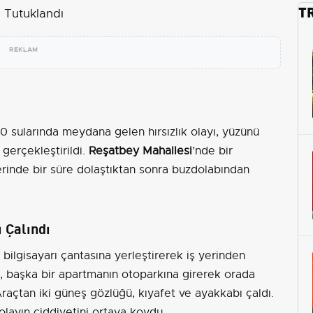
T
REKLAM
 sularında meydana gelen hırsızlık olayı, yüzünü
gerçekleştirildi.
Reşatbey Mahallesi
’nde bir
 yerinde bir süre dolaştıktan sonra buzdolabından
 Çalındı
 bilgisayarı çantasına yerleştirerek iş yerinden
, başka bir apartmanın otoparkına girerek orada
Araçtan iki güneş gözlüğü, kıyafet ve ayakkabı çaldı.
olayın ciddiyetini ortaya koydu.