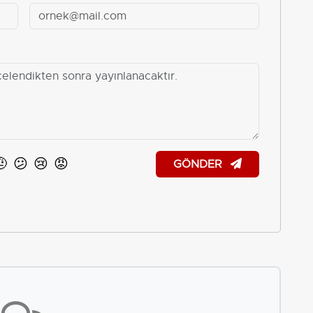
🤨
😕
😢
😡
GÖNDER