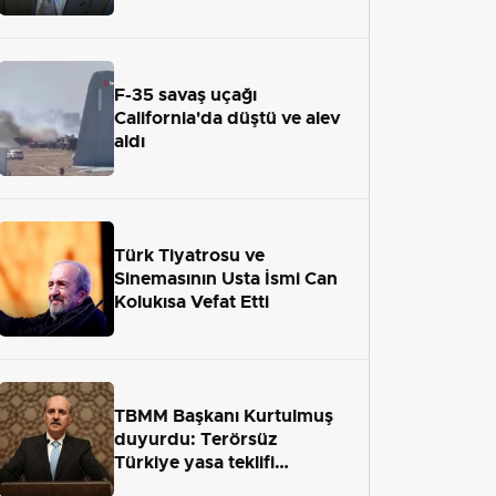
adaletten kaçamayacak"
F-35 savaş uçağı
California'da düştü ve alev
aldı
Türk Tiyatrosu ve
Sinemasının Usta İsmi Can
Kolukısa Vefat Etti
TBMM Başkanı Kurtulmuş
duyurdu: Terörsüz
Türkiye yasa teklifi
önümüzdeki hafta Meclis'e