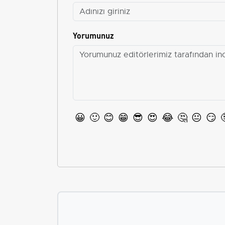
Yorumunuz
😀
🙂
😊
😁
😎
😍
😂
🤔
😐
😏