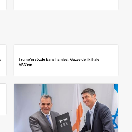
u
Trump’ın sözde barış hamlesi: Gazze’de ilk ihale
ABD’nin
r