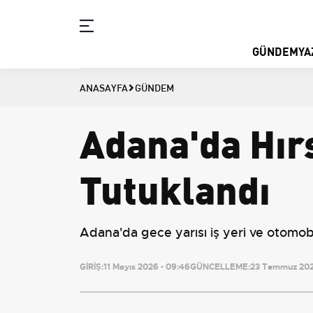
GÜNDEM
YA
ANASAYFA
GÜNDEM
Adana'da Hır
Tutuklandı
Adana'da gece yarısı iş yeri ve otomobil
GİRİŞ:
11 Mayıs 2026 - 09:46
GÜNCELLEME:
23 Temmuz 202