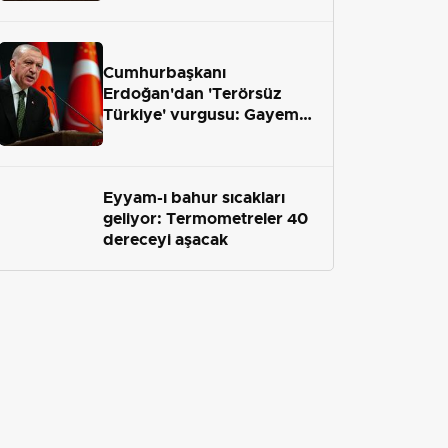
geliyor
Cumhurbaşkanı
Erdoğan'dan 'Terörsüz
Türkiye' vurgusu: Gayemiz
terör engelini aradan çekip
almaktır
Eyyam-ı bahur sıcakları
geliyor: Termometreler 40
dereceyi aşacak