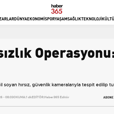
ZARLAR
DÜNYA
EKONOMI
SPOR
YAŞAM
SAĞLIK
TEKNOLOJI
KÜLTÜ
sızlık Operasyonu
 soyan hırsız, güvenlik kameralarıyla tespit edilip tu
ABONE
6 - 08:03
OKUMA:
1 dk
EDİTÖR:
Haber365 Editör