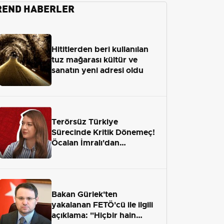
REND HABERLER
Hititlerden beri kullanılan
tuz mağarası kültür ve
sanatın yeni adresi oldu
Terörsüz Türkiye
Sürecinde Kritik Dönemeç!
Öcalan İmralı'dan
Çıkamayacak mı?
Bakan Gürlek'ten
yakalanan FETÖ'cü ile ilgili
açıklama: "Hiçbir hain