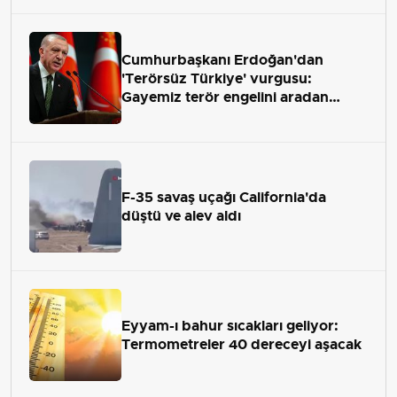
Cumhurbaşkanı Erdoğan'dan
'Terörsüz Türkiye' vurgusu:
Gayemiz terör engelini aradan
çekip almaktır
F-35 savaş uçağı California'da
düştü ve alev aldı
Eyyam-ı bahur sıcakları geliyor:
Termometreler 40 dereceyi aşacak