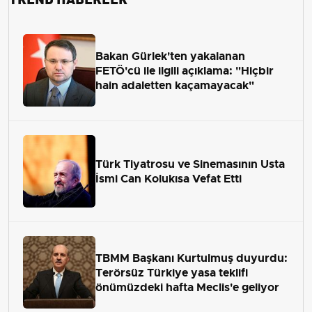
Bakan Gürlek'ten yakalanan
FETÖ'cü ile ilgili açıklama: "Hiçbir
hain adaletten kaçamayacak"
Türk Tiyatrosu ve Sinemasının Usta
İsmi Can Kolukısa Vefat Etti
TBMM Başkanı Kurtulmuş duyurdu:
Terörsüz Türkiye yasa teklifi
önümüzdeki hafta Meclis'e geliyor