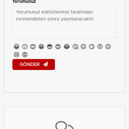
Yorumunuz
😀
🙂
😊
😁
😎
😍
😂
🤔
😐
😏
🤨
😕
😢
😡
GÖNDER