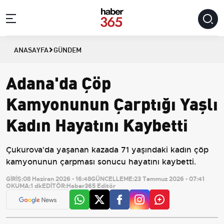
ANASAYFA
GÜNDEM
Adana'da Çöp
Kamyonunun Çarptığı Yaşlı
Kadın Hayatını Kaybetti
Çukurova'da yaşanan kazada 71 yaşındaki kadın çöp
kamyonunun çarpması sonucu hayatını kaybetti.
GİRİŞ:
08 Haziran 2026 - 16:48
GÜNCELLEME:
23 Temmuz 2026 - 07:41
OKUMA:
1 dk
EDİTÖR:
Haber365 Editör