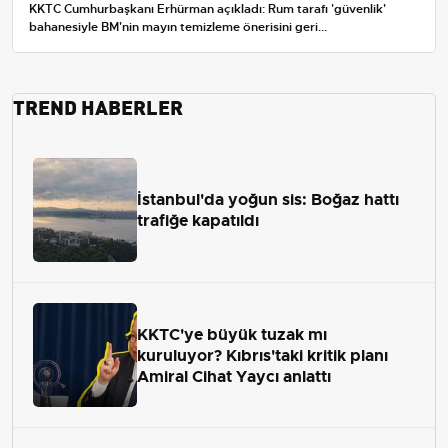
KKTC Cumhurbaşkanı Erhürman açıkladı: Rum tarafı 'güvenlik'
bahanesiyle BM'nin mayın temizleme önerisini geri...
TREND HABERLER
İstanbul'da yoğun sis: Boğaz hattı
trafiğe kapatıldı
KKTC'ye büyük tuzak mı
kuruluyor? Kıbrıs'taki kritik planı
Amiral Cihat Yaycı anlattı