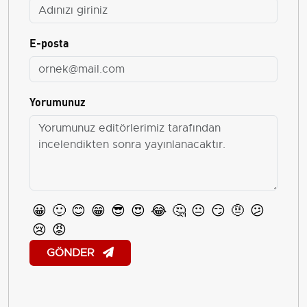
E-posta
Yorumunuz
😀
🙂
😊
😁
😎
😍
😂
🤔
😐
😏
🤨
😕
😢
😡
GÖNDER