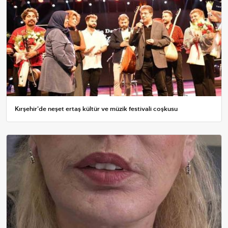
Kırşehir'de neşet ertaş kültür ve müzik festivali coşkusu