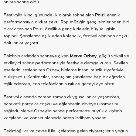
anlara sahne oldu.
Festivalin ikinci gününde ilk olarak sahne alan
Poizi
, enerjik
performansıyla dikkat çekti. Rap müziğin genç isimlerinden biri
olarak tanınan Poizi, özellikle genç kitlelerin büyük ilgisini
topladı. Şarkılarına eşlik eden kalabalık, festival alanında coşku
dolu anlar yaşattı.
Poizi’nin ardından sahneye çıkan
Merve Özbey
, güçlü vokali ve
etkileyici sahne performansıyla festivale damga vurdu. Sevilen
eserlerini seslendiren Özbey, binlerce insanı müzik ziyafetiyle
buluşturdu. Katılımcılar, sanatçının şarkılarına hep bir ağızdan
eşlik ederken, cep telefonlarının ışıkları geceyi aydınlattı.
Festival alanında zaman zaman duygusal anlar yaşanırken,
hareketli parçalar coşku ve eğlencenin zirveye ulaşmasını
sağladı. Merve Özbey’in sahne performansı büyük alkışlarla
karşılandı ve konser alanında adeta izdiham yaşandı.
Tekirdağlılar ve çevre il ile ilçelerden gelen ziyaretçilerin yoğun