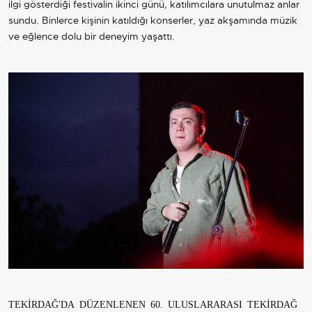
ilgi gösterdiği festivalin ikinci günü, katılımcılara unutulmaz anlar
sundu. Binlerce kişinin katıldığı konserler, yaz akşamında müzik
ve eğlence dolu bir deneyim yaşattı.
TEKİRDAĞ'DA DÜZENLENEN 60. ULUSLARARASI TEKİRDAĞ