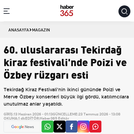
ANASAYFA
MAGAZIN
60. uluslararası Tekirdağ
kiraz festivali'nde Poizi ve
Özbey rüzgarı esti
Tekirdağ Kiraz Festivali'nin ikinci gününde Poizi ve
Merve Özbey konserleri büyük ilgi gördü, katılımcılara
unutulmaz anlar yaşatıldı.
GİRİŞ:
13 Haziran 2026 - 01:13
GÜNCELLEME:
23 Temmuz 2026 - 13:08
OKUMA:
1 dk
EDİTÖR:
Haber365 Editör