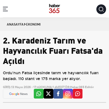
ANASAYFA
EKONOMI
2. Karadeniz Tarım ve
Hayvancılık Fuarı Fatsa'da
Açıldı
Ordu'nun Fatsa ilçesinde tarım ve hayvancılık fuarı
başladı. 110 stant ve 175 marka yer alıyor.
GİRİŞ:
13 Mayıs 2026 - 17:42
OKUMA:
1 dk
EDİTÖR:
Haber365 Editör