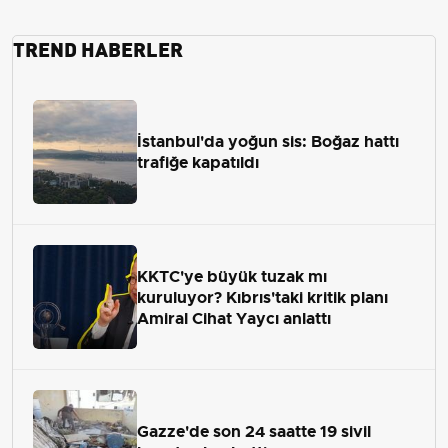
TREND HABERLER
İstanbul'da yoğun sis: Boğaz hattı
trafiğe kapatıldı
KKTC'ye büyük tuzak mı
kuruluyor? Kıbrıs'taki kritik planı
Amiral Cihat Yaycı anlattı
Gazze'de son 24 saatte 19 sivil