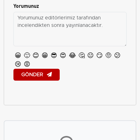
Yorumunuz
😀
🙂
😊
😁
😎
😍
😂
🤔
😐
😏
🤨
😕
😢
😡
GÖNDER