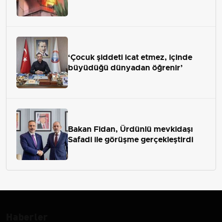
‘Çocuk şiddeti icat etmez, içinde
büyüdüğü dünyadan öğrenir’
Bakan Fidan, Ürdünlü mevkidaşı
Safadi ile görüşme gerçekleştirdi
Haberler