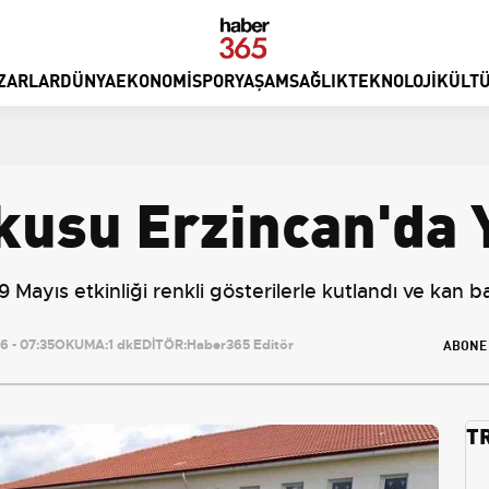
ZARLAR
DÜNYA
EKONOMI
SPOR
YAŞAM
SAĞLIK
TEKNOLOJI
KÜLTÜ
kusu Erzincan'da 
9 Mayıs etkinliği renkli gösterilerle kutlandı ve kan
ABONE
 - 07:35
OKUMA:
1 dk
EDİTÖR:
Haber365 Editör
T