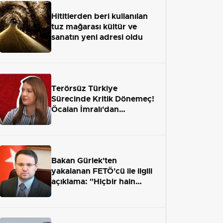
Hititlerden beri kullanılan
tuz mağarası kültür ve
sanatın yeni adresi oldu
Terörsüz Türkiye
Sürecinde Kritik Dönemeç!
Öcalan İmralı'dan
Çıkamayacak mı?
Bakan Gürlek'ten
yakalanan FETÖ'cü ile ilgili
açıklama: "Hiçbir hain
adaletten kaçamayacak"