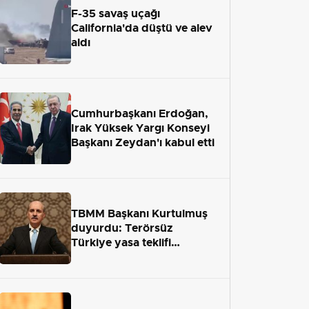
F-35 savaş uçağı
California'da düştü ve alev
aldı
Cumhurbaşkanı Erdoğan,
Irak Yüksek Yargı Konseyi
Başkanı Zeydan'ı kabul etti
TBMM Başkanı Kurtulmuş
duyurdu: Terörsüz
Türkiye yasa teklifi
önümüzdeki hafta Meclis'e
geliyor