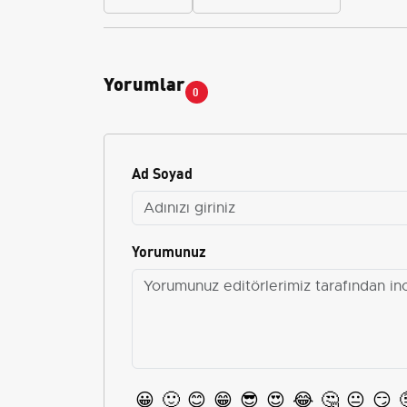
Yorumlar
0
Ad Soyad
Yorumunuz
😀
🙂
😊
😁
😎
😍
😂
🤔
😐
😏