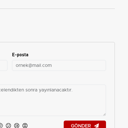
E-posta
🤨
😕
😢
😡
GÖNDER