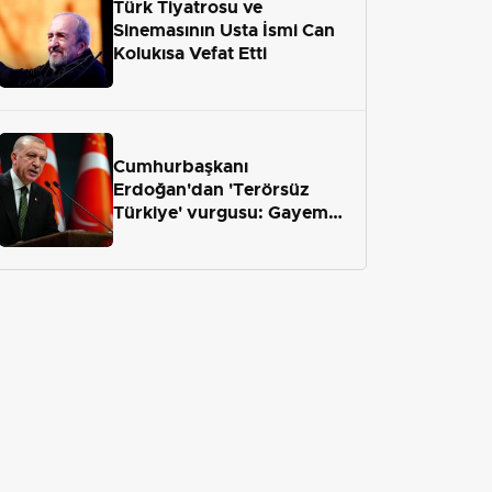
Türk Tiyatrosu ve
Sinemasının Usta İsmi Can
Kolukısa Vefat Etti
Cumhurbaşkanı
Erdoğan'dan 'Terörsüz
Türkiye' vurgusu: Gayemiz
terör engelini aradan çekip
almaktır