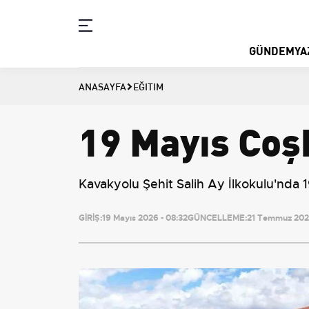
GÜNDEM
YA
ANASAYFA
EĞITIM
19 Mayıs Coş
Kavakyolu Şehit Salih Ay İlkokulu'nda 1
GİRİŞ:
19 Mayıs 2026 - 08:32
GÜNCELLEME:
21 Temmuz 2026